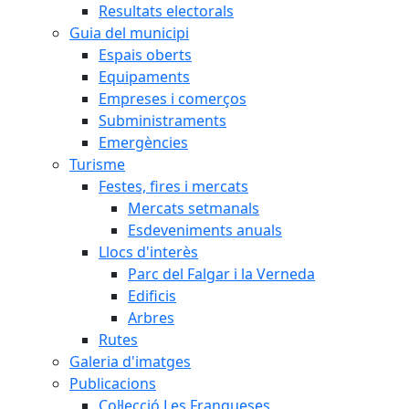
Resultats electorals
Guia del municipi
Espais oberts
Equipaments
Empreses i comerços
Subministraments
Emergències
Turisme
Festes, fires i mercats
Mercats setmanals
Esdeveniments anuals
Llocs d'interès
Parc del Falgar i la Verneda
Edificis
Arbres
Rutes
Galeria d'imatges
Publicacions
Col·lecció Les Franqueses