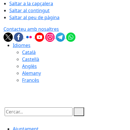
Saltar a la capçalera
Saltar al contingut
Saltar al peu de pàgina
Contacteu amb nosaltres
Idiomes
Català
Castellà
Anglès
Alemany
Francès
08.08.2026 | 05:31
Cercar:
Ajuntament