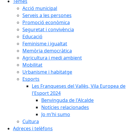
Temes
Acció municipal
Serveis a les persones
Promoció econòmica
Seguretat i convivència
Educació
Feminisme i igualtat
Memòria democràtica
Agricultura i medi ambient
Mobilitat
Urbanisme i habitatge
Esports
Les Franqueses del Vallès, Vila Europea de
l'Esport 2024
Benvinguda de l'Alcalde
Notícies relacionades
Jo m'hi sumo
Cultura
Adreces i telèfons