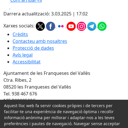
Com arribar-hi
Leaflet
| ©
OpenStreetMap
contributors
Facebook
X
+
Darrera actualització: 3.03.2025 | 17:02
−
Xarxes socials:
Crèdits
Contacteu amb nosaltres
Protecció de dades
Avís legal
Accessibilitat
Ajuntament de les Franqueses del Vallès
Ctra. Ribes, 2
08520 les Franqueses del Vallès
Tel. 938 467 676
NIF P0808500C
Aquest lloc web fa servir cookies pròpies i de tercers per
facilitar-te una experiència de navegació òptima i recollir
Amb la col·laboració de:
informació anònima per millorar i adaptar-nos a les teves
preferències i pautes de navegació. Navegar sense acceptar