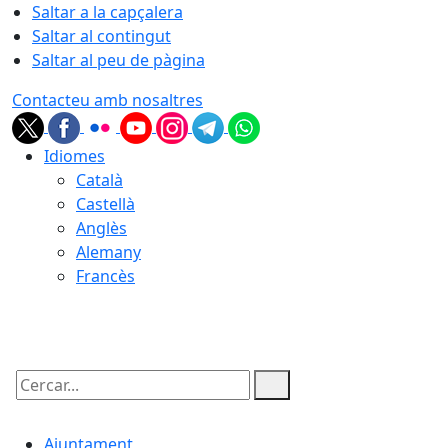
Saltar a la capçalera
Saltar al contingut
Saltar al peu de pàgina
Contacteu amb nosaltres
Idiomes
Català
Castellà
Anglès
Alemany
Francès
09.08.2026 | 05:46
Cercar:
Ajuntament