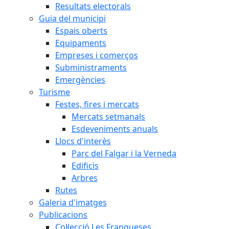
Resultats electorals
Guia del municipi
Espais oberts
Equipaments
Empreses i comerços
Subministraments
Emergències
Turisme
Festes, fires i mercats
Mercats setmanals
Esdeveniments anuals
Llocs d'interès
Parc del Falgar i la Verneda
Edificis
Arbres
Rutes
Galeria d'imatges
Publicacions
Col·lecció Les Franqueses