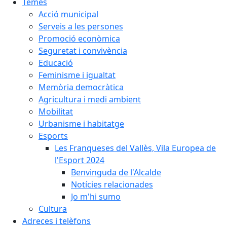
Temes
Acció municipal
Serveis a les persones
Promoció econòmica
Seguretat i convivència
Educació
Feminisme i igualtat
Memòria democràtica
Agricultura i medi ambient
Mobilitat
Urbanisme i habitatge
Esports
Les Franqueses del Vallès, Vila Europea de
l'Esport 2024
Benvinguda de l'Alcalde
Notícies relacionades
Jo m'hi sumo
Cultura
Adreces i telèfons